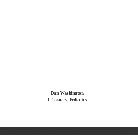
Dan Washington
,
Laboratory
Pediatrics
. Dresden, Leipzig, Nossen, Döbeln, Meißen alles kein Problem.