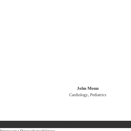
John Monn
,
Cardiology
Pediatrics
Vitamea GmbH – Ihr Fahrdienst in für ganz Sachsen
Impressum
•
Datenschutzerklärung